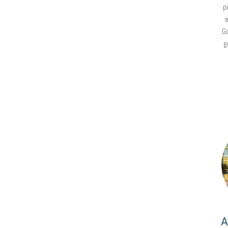
p
e
Go
g
A