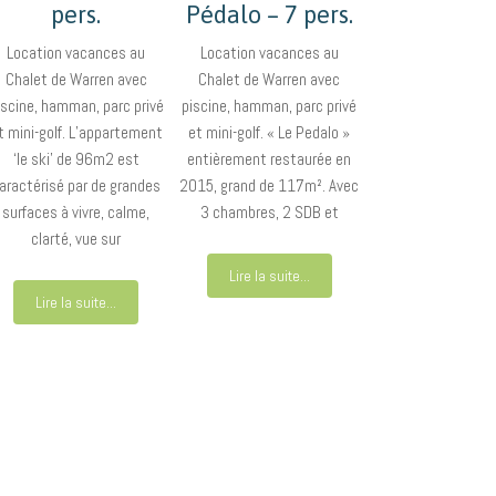
pers.
Pédalo – 7 pers.
Location vacances au
Location vacances au
Chalet de Warren avec
Chalet de Warren avec
iscine, hamman, parc privé
piscine, hamman, parc privé
t mini-golf. L’appartement
et mini-golf. « Le Pedalo »
‘le ski’ de 96m2 est
entièrement restaurée en
aractérisé par de grandes
2015, grand de 117m². Avec
surfaces à vivre, calme,
3 chambres, 2 SDB et
clarté, vue sur
Lire la suite...
Lire la suite...