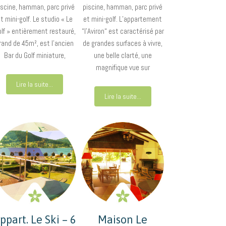
iscine, hamman, parc privé
piscine, hamman, parc privé
t mini-golf. Le studio « Le
et mini-golf. L’appartement
lf » entièrement restauré,
“l’Aviron“ est caractérisé par
rand de 45m², est l’ancien
de grandes surfaces à vivre,
Bar du Golf miniature,
une belle clarté, une
magnifique vue sur
Lire la suite...
Lire la suite...
ppart. Le Ski – 6
Maison Le