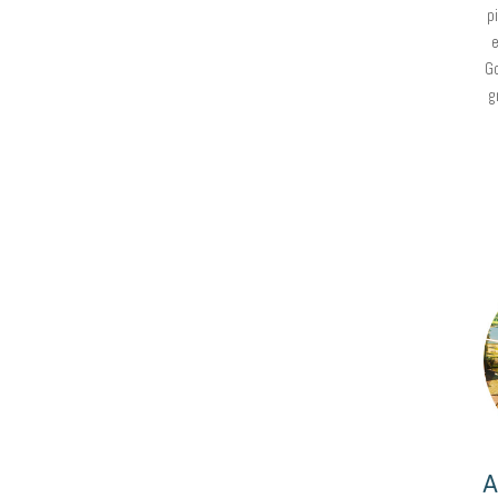
p
e
Go
g
A