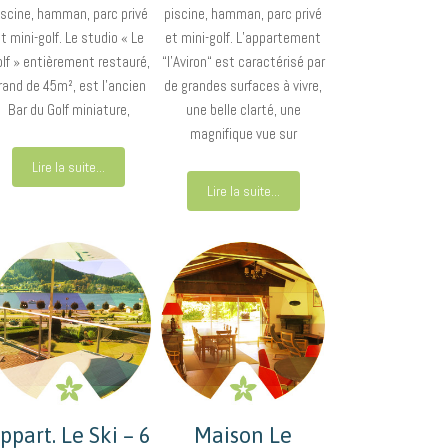
iscine, hamman, parc privé
piscine, hamman, parc privé
t mini-golf. Le studio « Le
et mini-golf. L’appartement
lf » entièrement restauré,
“l’Aviron“ est caractérisé par
rand de 45m², est l’ancien
de grandes surfaces à vivre,
Bar du Golf miniature,
une belle clarté, une
magnifique vue sur
Lire la suite...
Lire la suite...
ppart. Le Ski – 6
Maison Le