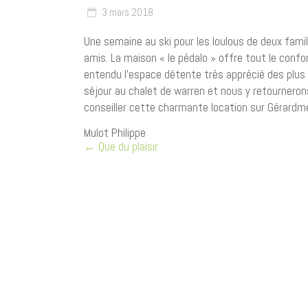
3 mars 2018
Une semaine au ski pour les loulous de deux fam
amis. La maison « le pédalo » offre tout le confo
entendu l’espace détente très apprécié des plus
séjour au chalet de warren et nous y retournero
conseiller cette charmante location sur Gérardme
Mulot Philippe
←
Que du plaisir