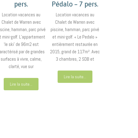
pers.
Pédalo – 7 pers.
Location vacances au
Location vacances au
Chalet de Warren avec
Chalet de Warren avec
iscine, hamman, parc privé
piscine, hamman, parc privé
t mini-golf. L’appartement
et mini-golf. « Le Pedalo »
‘le ski’ de 96m2 est
entièrement restaurée en
aractérisé par de grandes
2015, grand de 117m². Avec
surfaces à vivre, calme,
3 chambres, 2 SDB et
clarté, vue sur
Lire la suite...
Lire la suite...