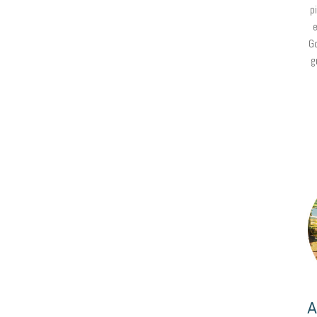
p
e
Go
g
A