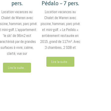
pers.
Pédalo – 7 pers.
Location vacances au
Location vacances au
Chalet de Warren avec
Chalet de Warren avec
iscine, hamman, parc privé
piscine, hamman, parc privé
t mini-golf. L’appartement
et mini-golf. « Le Pedalo »
‘le ski’ de 96m2 est
entièrement restaurée en
aractérisé par de grandes
2015, grand de 117m². Avec
surfaces à vivre, calme,
3 chambres, 2 SDB et
clarté, vue sur
Lire la suite...
Lire la suite...