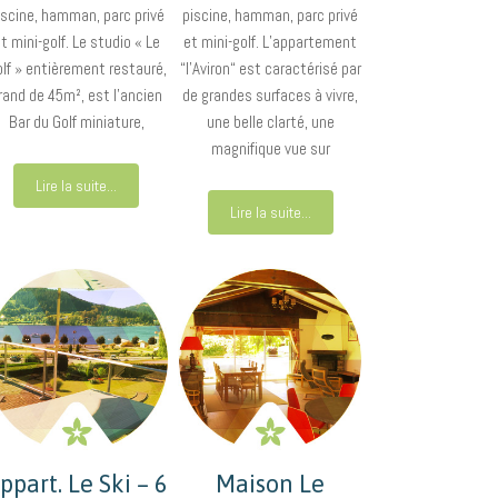
iscine, hamman, parc privé
piscine, hamman, parc privé
t mini-golf. Le studio « Le
et mini-golf. L’appartement
lf » entièrement restauré,
“l’Aviron“ est caractérisé par
rand de 45m², est l’ancien
de grandes surfaces à vivre,
Bar du Golf miniature,
une belle clarté, une
magnifique vue sur
Lire la suite...
Lire la suite...
ppart. Le Ski – 6
Maison Le