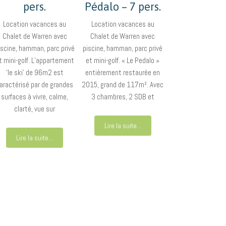
pers.
Pédalo – 7 pers.
Location vacances au
Location vacances au
Chalet de Warren avec
Chalet de Warren avec
iscine, hamman, parc privé
piscine, hamman, parc privé
t mini-golf. L’appartement
et mini-golf. « Le Pedalo »
‘le ski’ de 96m2 est
entièrement restaurée en
aractérisé par de grandes
2015, grand de 117m². Avec
surfaces à vivre, calme,
3 chambres, 2 SDB et
clarté, vue sur
Lire la suite...
Lire la suite...