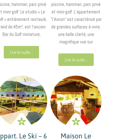
iscine, hamman, parc privé
piscine, hamman, parc privé
t mini-golf. Le studio « Le
et mini-golf. L’appartement
lf » entièrement restauré,
“l’Aviron“ est caractérisé par
rand de 45m², est l’ancien
de grandes surfaces à vivre,
Bar du Golf miniature,
une belle clarté, une
magnifique vue sur
Lire la suite...
Lire la suite...
ppart. Le Ski – 6
Maison Le