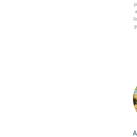
p
e
Go
g
A