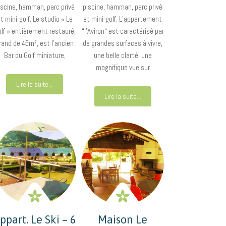
iscine, hamman, parc privé
piscine, hamman, parc privé
t mini-golf. Le studio « Le
et mini-golf. L’appartement
lf » entièrement restauré,
“l’Aviron“ est caractérisé par
rand de 45m², est l’ancien
de grandes surfaces à vivre,
Bar du Golf miniature,
une belle clarté, une
magnifique vue sur
Lire la suite...
Lire la suite...
ppart. Le Ski – 6
Maison Le