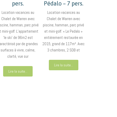
pers.
Pédalo – 7 pers.
Location vacances au
Location vacances au
Chalet de Warren avec
Chalet de Warren avec
iscine, hamman, parc privé
piscine, hamman, parc privé
t mini-golf. L’appartement
et mini-golf. « Le Pedalo »
‘le ski’ de 96m2 est
entièrement restaurée en
aractérisé par de grandes
2015, grand de 117m². Avec
surfaces à vivre, calme,
3 chambres, 2 SDB et
clarté, vue sur
Lire la suite...
Lire la suite...