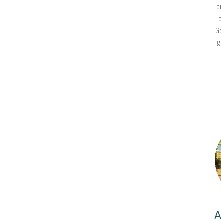
p
e
Go
g
A