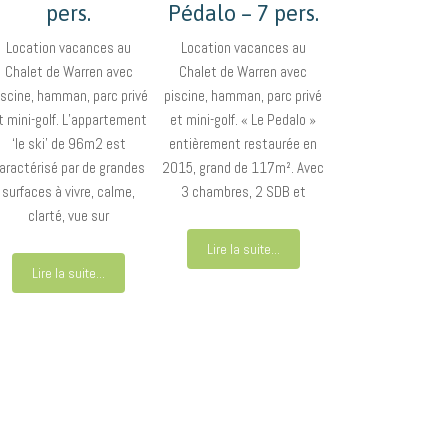
pers.
Pédalo – 7 pers.
Location vacances au
Location vacances au
Chalet de Warren avec
Chalet de Warren avec
iscine, hamman, parc privé
piscine, hamman, parc privé
t mini-golf. L’appartement
et mini-golf. « Le Pedalo »
‘le ski’ de 96m2 est
entièrement restaurée en
aractérisé par de grandes
2015, grand de 117m². Avec
surfaces à vivre, calme,
3 chambres, 2 SDB et
clarté, vue sur
Lire la suite...
Lire la suite...