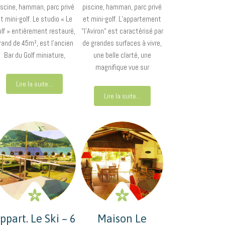
iscine, hamman, parc privé
piscine, hamman, parc privé
t mini-golf. Le studio « Le
et mini-golf. L’appartement
lf » entièrement restauré,
“l’Aviron“ est caractérisé par
rand de 45m², est l’ancien
de grandes surfaces à vivre,
Bar du Golf miniature,
une belle clarté, une
magnifique vue sur
Lire la suite...
Lire la suite...
ppart. Le Ski – 6
Maison Le