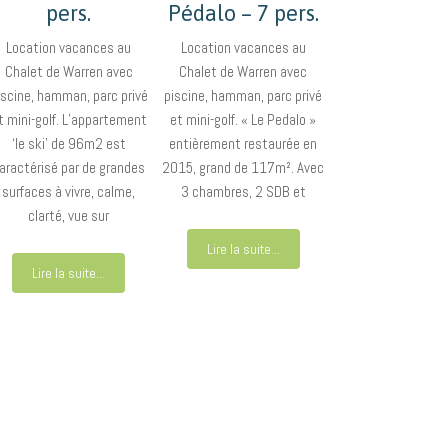
pers.
Pédalo – 7 pers.
Location vacances au
Location vacances au
Chalet de Warren avec
Chalet de Warren avec
iscine, hamman, parc privé
piscine, hamman, parc privé
t mini-golf. L’appartement
et mini-golf. « Le Pedalo »
‘le ski’ de 96m2 est
entièrement restaurée en
aractérisé par de grandes
2015, grand de 117m². Avec
surfaces à vivre, calme,
3 chambres, 2 SDB et
clarté, vue sur
Lire la suite...
Lire la suite...