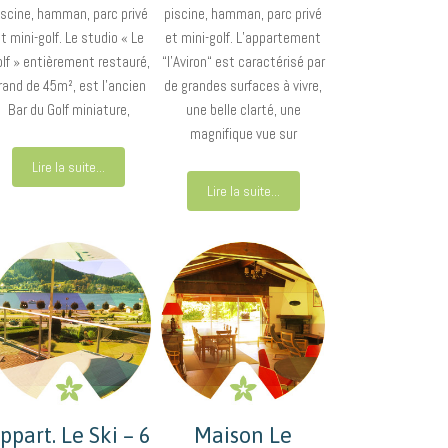
iscine, hamman, parc privé
piscine, hamman, parc privé
t mini-golf. Le studio « Le
et mini-golf. L’appartement
lf » entièrement restauré,
“l’Aviron“ est caractérisé par
rand de 45m², est l’ancien
de grandes surfaces à vivre,
Bar du Golf miniature,
une belle clarté, une
magnifique vue sur
Lire la suite...
Lire la suite...
ppart. Le Ski – 6
Maison Le