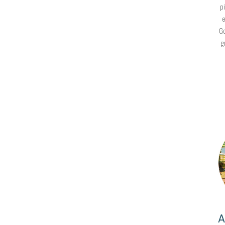
p
e
Go
g
A